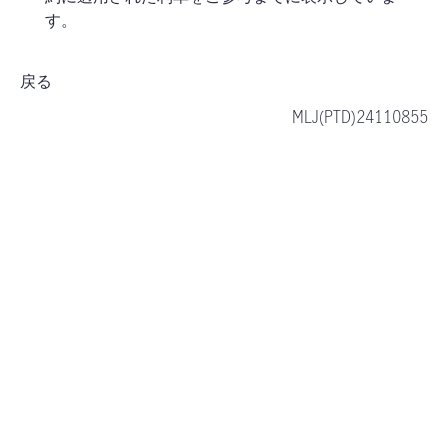
す。
戻る
MLJ(PTD)24110855