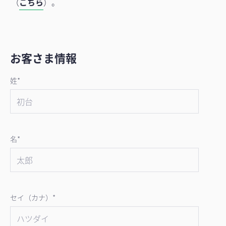
（
こちら
）。
お客さま情報
姓*
名*
セイ（カナ）*