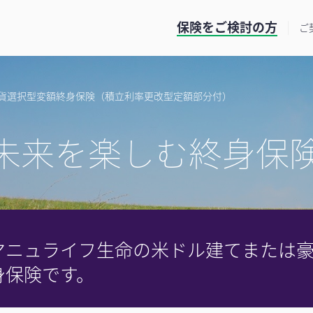
保険をご検討の方
ご
貨選択型変額終身保険（積立利率更改型定額部分付）
未来を楽しむ終身保
マニュライフ生命の米ドル建てまたは
身保険です。