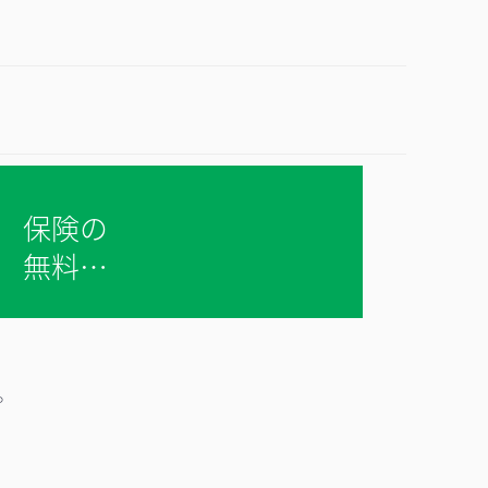
保険の
無料相
談 ＞
。