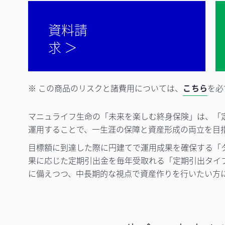
資料請
求 ＞
※ この商品のリスクと諸費用については、
こちら
を必
マニュライフ生命の「未来を楽しむ終身保険」は、「
運用することで、一生涯の保障と資産形成の両立を目
目標額に到達した際に円建てで運用成果を確保する「
果に応じた定期引出金を毎年受取れる「定期引出タイ
に備えつつ、中長期的な視点で資産作りを行いたい方