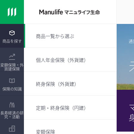
商品一覧から選ぶ
商品を探す
通
個人年金保険（外貨建）
変額保険・外
貨建保険
終身保険（外貨建）
保険の知識
定期・終身保険（円建）
長寿経済の研
究・活動
変額保険