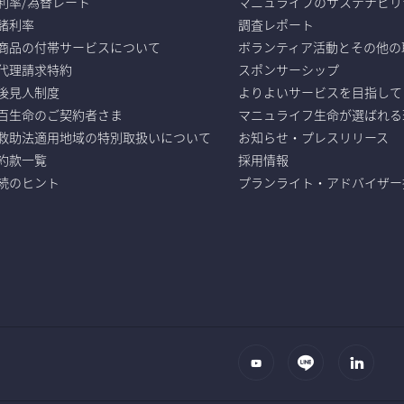
利率/為替レート
マニュライフのサステナビリ
諸利率
調査レポート
商品の付帯サービスについて
ボランティア活動とその他の
代理請求特約
スポンサーシップ
後見人制度
よりよいサービスを目指して
百生命のご契約者さま
マニュライフ生命が選ばれる
救助法適用地域の特別取扱いについて
お知らせ・プレスリリース
b約款一覧
採用情報
続のヒント
プランライト・アドバイザー