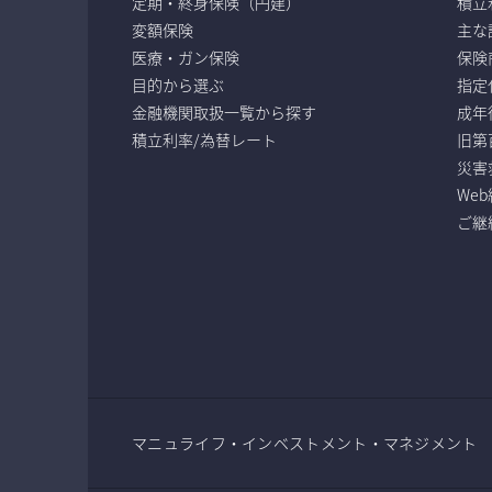
定期・終身保険（円建）
積立
変額保険
主な
医療・ガン保険
保険
目的から選ぶ
指定
金融機関取扱一覧から探す
成年
積立利率/為替レート
旧第
災害
We
ご継
マニュライフ・インベストメント・マネジメント