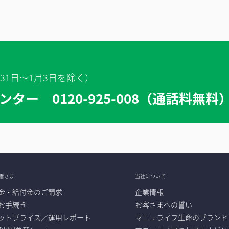
月31日～1月3日を除く）
ー 0120-925-008（通話料無料
者さま
当社について
金・給付金のご請求
企業情報
お手続き
お客さまへの誓い
ットプライス／運用レポート
マニュライフ生命のブランド