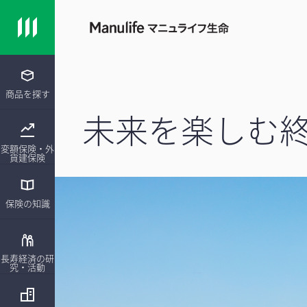
商品を探す
未来を楽しむ
変額保険・外
貨建保険
保険の知識
長寿経済の研
究・活動