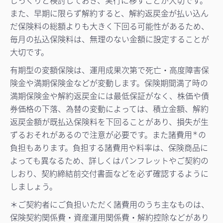
じっくりと検討しておき、実行に移すことが大切です。
また、早期に限らず解約すると、解約返戻金が払い込ん
だ保険料の総額よりも大きく下回る可能性があるため、
毎月の払込保険料は、無理のない金額に設定することが
大切です。
有期型の変額保険は、運用成果次第で死亡・高度障害保
険金や満期保険金などが変動します。保険期間満了時の
満期保険金や解約返戻金には最低保証がなく、株価や債
券価格の下落、為替の変動によっては、積立金額、解約
返戻金額が既払込保険料を下回ることがあり、損失が生
ずるおそれがあるので注意が必要です。また諸費用
の
＊
負担もあります。負担する諸費用や料率は、保険商品に
よっても異なるため、詳しくはパンフレットやご契約の
しおり、契約締結前交付書面などを必ず確認するように
しましょう。
＊ご契約者にご負担いただく諸費用のうち主なものは、
保険契約関係費・資産運用関係費・解約控除などがあり