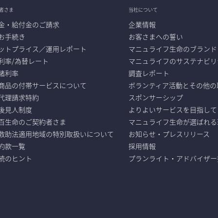
者さま
当社について
金・給付金のご請求
企業情報
お手続き
お客さまへの誓い
ットプライス／運用レポート
マニュライフ生命のブランド
利率/為替レート
マニュライフのサステナビリ
諸利率
調査レポート
商品の付帯サービスについて
ボランティア活動とその他の
代理請求特約
スポンサーシップ
後見人制度
よりよいサービスを目指して
百生命のご契約者さま
マニュライフ生命が選ばれる
救助法適用地域の特別取扱いについて
お知らせ・プレスリリース
b約款一覧
採用情報
続のヒント
プランライト・アドバイザー