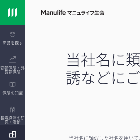
商品を探す
当社名に
変額保険・外
誘などに
貨建保険
保険の知識
長寿経済の研
究・活動
当社名に類似した社名を用いて