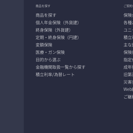
商品を探す
ご契約
商品を探す
保険
個人年金保険（外貨建）
各種
終身保険（外貨建）
ユニ
定期・終身保険（円建）
積立
変額保険
主な
医療・ガン保険
保険
目的から選ぶ
指定
金融機関取扱一覧から探す
成年
積立利率/為替レート
旧第
災害
We
ご継