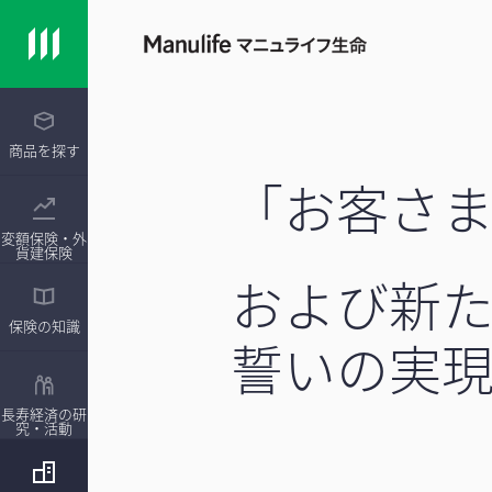
商品を探す
「お客さ
変額保険・外
貨建保険
および新
保険の知識
誓いの実
長寿経済の研
究・活動