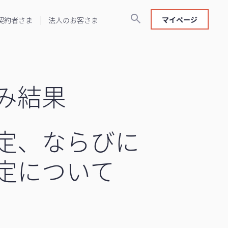
マイページ
契約者さま
法人のお客さま
み結果
定、ならびに
定について