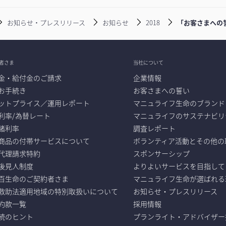
お知らせ・プレスリリース
お知らせ
2018
「お客さまへの
者さま
当社について
金・給付金のご請求
企業情報
お手続き
お客さまへの誓い
ットプライス／運用レポート
マニュライフ生命のブランド
利率/為替レート
マニュライフのサステナビリ
諸利率
調査レポート
商品の付帯サービスについて
ボランティア活動とその他の
代理請求特約
スポンサーシップ
後見人制度
よりよいサービスを目指して
百生命のご契約者さま
マニュライフ生命が選ばれる
救助法適用地域の特別取扱いについて
お知らせ・プレスリリース
b約款一覧
採用情報
続のヒント
プランライト・アドバイザー