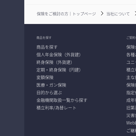
保険をご検討の方｜トップページ
当社について
商品を探す
ご契約
商品を探す
保険
個人年金保険（外貨建）
各種
終身保険（外貨建）
ユニ
定期・終身保険（円建）
積立
変額保険
主な
医療・ガン保険
保険
目的から選ぶ
指定
金融機関取扱一覧から探す
成年
積立利率/為替レート
旧第
災害
We
ご継