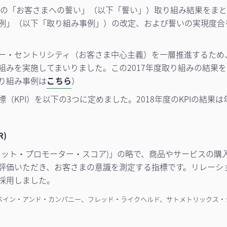
年度の「お客さまへの誓い」（以下「誓い」）取り組み結果をま
例」（以下「取り組み事例」）の改定、および誓いの実現度合を
ー・セントリシティ（お客さま中心主義）を一層推進するため、
組みを実施してまいりました。この2017年度取り組みの結果
り組み事例は
こちら
）
（KPI）を以下の3つに定めました。2018年度のKPIの結果
)
r Score(ネット・プロモーター・スコア)」の略で、商品やサービ
評価いただき、お客さまの意識を測定する指標です。リレーショ
採用しました。
NPS(R)は、ベイン・アンド・カンパニー、フレッド・ライクヘルド、サトメトリック