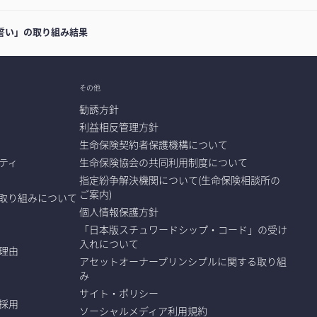
誓い」の取り組み結果
その他
勧誘方針
利益相反管理方針
生命保険契約者保護機構について
ティ
生命保険協会の共同利用制度について
指定紛争解決機関について(生命保険相談所の
ご案内)
取り組みについて
個人情報保護方針
「日本版スチュワードシップ・コード」の受け
入れについて
理由
アセットオーナープリンシプルに関する取り組
み
サイト・ポリシー
採用
ソーシャルメディア利用規約