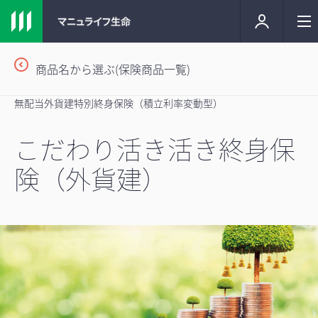
商品名から選ぶ(保険商品一覧)
無配当外貨建特別終身保険（積立利率変動型）
こだわり活き活き終身保
険（外貨建）